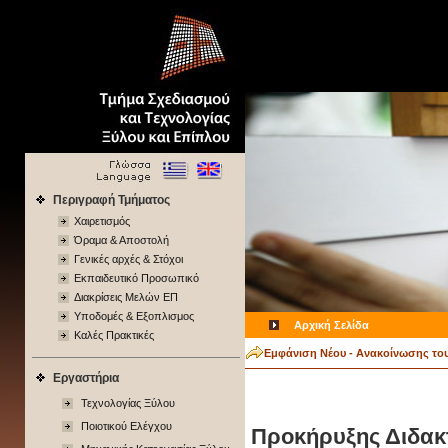
Περιγραφή Τμήματος
Χαιρετισμός
Όραμα & Αποστολή
Γενικές αρχές & Στόχοι
Εκπαιδευτικό Προσωπικό
Διακρίσεις Μελών ΕΠ
Υποδομές & Εξοπλισμος
Αρχική Σελίδα
Καλές Πρακτικές
Εμφάνιση Νέου - Ανακοίνωσης το
Εργαστήρια
Τεχνολογίας Ξύλου
Ποιοτικού Ελέγχου
Προκήρυξης Διδακ