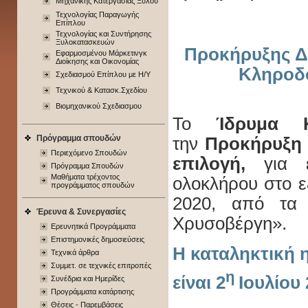
Μηχανικής Κατεργασίας Ξύλου
Τεχνολογίας Παραγωγής
Επίπλου
Τεχνολογίας και Συντήρησης
Ξυλοκατασκευών
Προκήρυξης Δ
Εφαρμοσμένου Μάρκετινγκ
Διοίκησης και Οικονομίας
Κληροδό
Σχεδιασμού Επίπλου με Η/Υ
Τεχνικού & Κατασκ.Σχεδίου
Βιομηχανικού Σχεδιασμου
Το
Ίδρυμα 
Πρόγραμμα σπουδών
την
Προκήρυξη 
Περιεχόμενo Σπουδών
επιλογή,
για 
Πρόγραμμα Σπουδών
Μαθήματα τρέχοντος
ολοκλήρου στο ε
προγράμματος σπουδών
2020, από τα 
Έρευνα & Συνεργασίες
Χρυσοβέργη».
Ερευνητικά Προγράμματα
Επιστημονικές δημοσιεύσεις
Η καταληκτική 
Τεχνικά άρθρα
Συμμετ. σε τεχνικές επιτροπές
η
είναι
2
Ιουλίου
Συνέδρια και Ημερίδες
Προγράμματα κατάρτισης
Θέσεις - Παρεμβάσεις