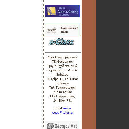
Διεύθυνση Τμήματος
ΤΕΙ Θεσσαλίας
Τμήμα Σχεδιασμού &
Τεχνολογίας Ξύλου &
Επίπλου
Β. Γρίβα 11, ΤΚ 43100
Καρδίτσα
Τηλ. Γραμματείας:
24410-64730
FAX Γραμματείας
24410-64731
Email:
secry-
wood@teilar.gr