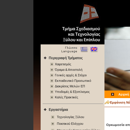
Περιγραφή Τμήματος
Χαιρετισμός
Όραμα & Αποστολή
Γενικές αρχές & Στόχοι
Εκπαιδευτικό Προσωπικό
Διακρίσεις Μελών ΕΠ
Υποδομές & Εξοπλισμος
Αρχική
Καλές Πρακτικές
Εμφάνιση Νέ
Εργαστήρια
Τεχνολογίας Ξύλου
Ποιοτικού Ελέγχου
Ορκωμοσία αποφ