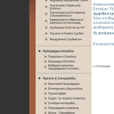
Μηχανικής Κατεργασίας Ξύλου
Ανακοινώνε
Τεχνολογίας Παραγωγής
Επίπλου ΤΕ
Επίπλου
Τεχνολογίας και Συντήρησης
αμφιθέατρ
Ξυλοκατασκευών
Όσοι επιθυ
Εφαρμοσμένου Μάρκετινγκ
επισυνάπτε
Διοίκησης και Οικονομίας
ακαδημαϊκή
Σχεδιασμού Επίπλου με Η/Υ
Οι αιτήσει
Τεχνικού & Κατασκ.Σχεδίου
Βιομηχανικού Σχεδιασμου
Επισυνάπτε
Πρόγραμμα σπουδών
Περιεχόμενo Σπουδών
Πρόγραμμα Σπουδών
Μαθήματα τρέχοντος
<< Επιστροφή
προγράμματος σπουδών
Έρευνα & Συνεργασίες
Ερευνητικά Προγράμματα
Επιστημονικές δημοσιεύσεις
Τεχνικά άρθρα
Συμμετ. σε τεχνικές επιτροπές
Συνέδρια και Ημερίδες
Προγράμματα κατάρτισης
Θέσεις - Παρεμβάσεις